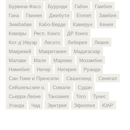
Буркина-Фасо
Бурунди
Габон
Гамбия
Гана
Гвинея
Джибути
Египет
Замбия
Зимбабве
Кабо-Верде
Камерун
Кения
Коморы
Респ. Конго
ДР Конго
Кот-д`Ивуар
Лесото
Либерия
Ливия
Маврикий
Мавритания
Мадагаскар
Малави
Мали
Марокко
Мозамбик
Намибия
Нигер
Нигерия
Руанда
Сан-Томе и Принсипи
Свазиленд
Сенегал
Сейшельские о.
Сомали
Судан
Сьерра-Леоне
Танзания
Того
Тунис
Уганда
Чад
Эритрея
Эфиопия
ЮАР